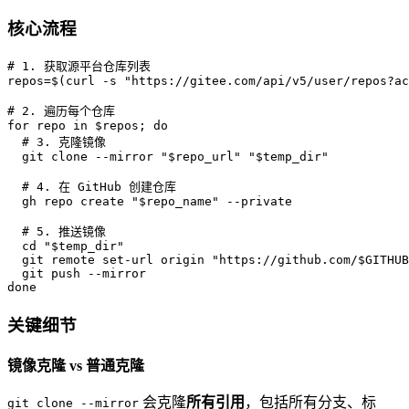
核心流程
# 1. 获取源平台仓库列表

repos=$(curl -s "https://gitee.com/api/v5/user/repos?ac
# 2. 遍历每个仓库

for repo in $repos; do

  # 3. 克隆镜像

  git clone --mirror "$repo_url" "$temp_dir"

  # 4. 在 GitHub 创建仓库

  gh repo create "$repo_name" --private

  # 5. 推送镜像

  cd "$temp_dir"

  git remote set-url origin "https://github.com/$GITHUB
  git push --mirror

关键细节
镜像克隆 vs 普通克隆
会克隆
所有引用
，包括所有分支、标
git clone --mirror